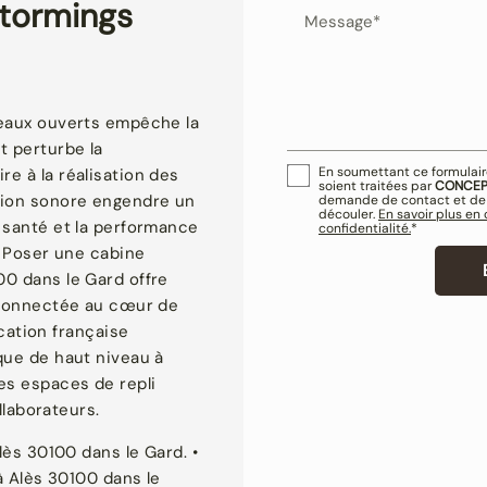
stormings
Message*
teaux ouverts empêche la
t perturbe la
En soumettant ce formulaire
e à la réalisation des
soient traitées par
CONCEP
tion sonore engendre un
demande de contact et de 
découler.
En savoir plus en
 santé et la performance
confidentialité.
*
. Poser une
cabine
00 dans le Gard
offre
t connectée au cœur de
ication française
que de haut niveau à
es espaces de repli
llaborateurs.
lès 30100 dans le Gard. •
 à Alès 30100 dans le